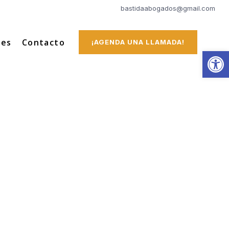
bastidaabogados@gmail.com
tes
Contacto
¡AGENDA UNA LLAMADA!
Abrir