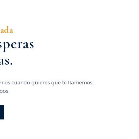
mada
speras
as.
arnos cuando quieres que te llamemos,
pos.