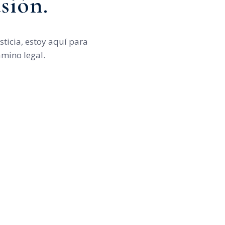
sión.
ticia, estoy aquí para
amino legal.