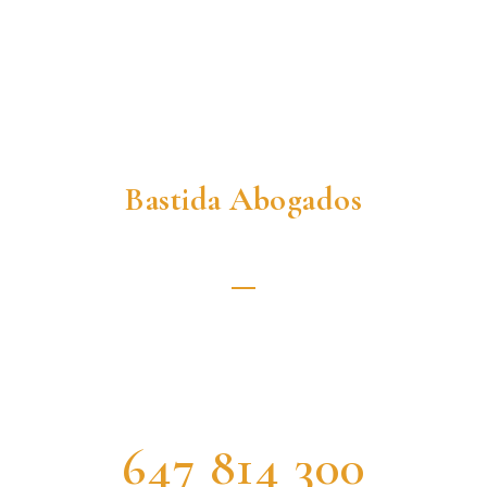
Bastida Abogados
Déjanos tu consulta
escubre soluciones personalizadas para tus necesidade
¡Déjanos saber cómo podemos ayudarte hoy mismo!
647 814 300