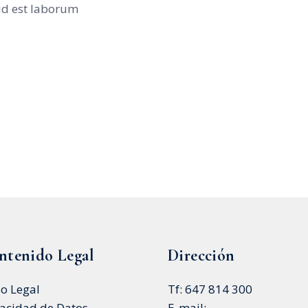
 id est laborum
ntenido Legal
Dirección
so Legal
Tf: 647 814 300
vacidad de Datos
E-mail: