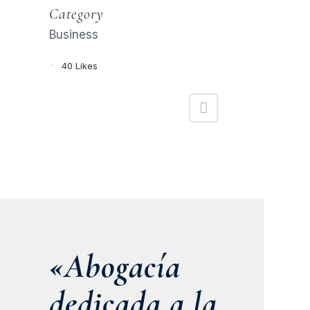
Category
Business
40
Likes
«Abogacía
dedicada a la