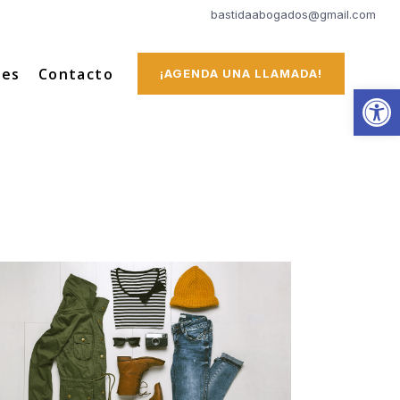
bastidaabogados@gmail.com
tes
Contacto
¡AGENDA UNA LLAMADA!
Abrir