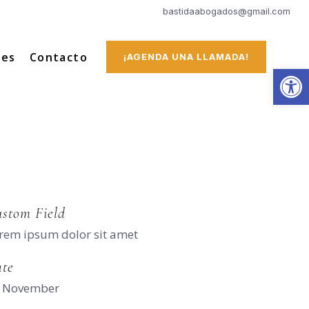
bastidaabogados@gmail.com
tes
Contacto
¡AGENDA UNA LLAMADA!
Abrir
stom Field
rem ipsum dolor sit amet
te
 November