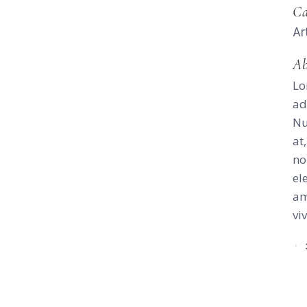
Ca
Ar
Ab
Lo
ad
Nu
at
no
el
am
vi