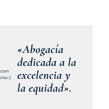
«Abogacía
dedicada a la
excelencia y
.com
acho 2
la equidad».