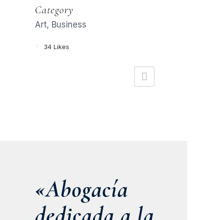
Category
Art, Business
34
Likes
«Abogacía
dedicada a la