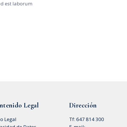
 id est laborum
ntenido Legal
Dirección
so Legal
Tf: 647 814 300
vacidad de Datos
E-mail: