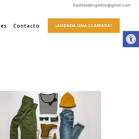
bastidaabogados@gmail.com
tes
Contacto
¡AGENDA UNA LLAMADA!
Abrir