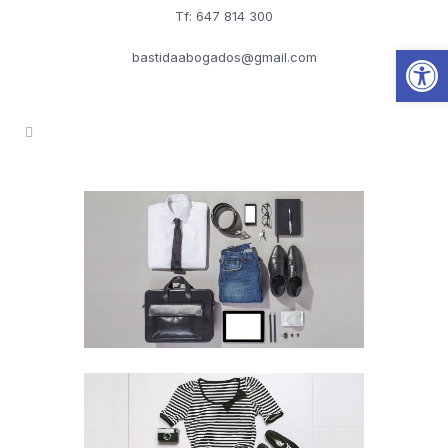
Tf: 647 814 300
Abrir
bastidaabogados@gmail.com